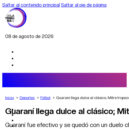
Saltar al contenido principal
Saltar al pie de página
08 de agosto de 2026
Inicio
Deportes
Fútbol
Guaraní llega dulce al clásico; Mitre tropez
Guaraní llega dulce al clásico; M
AGRO
DEPORTES
ECONOMÍA
Guaraní fue efectivo y se quedó con un duelo cl
POLÍTICA