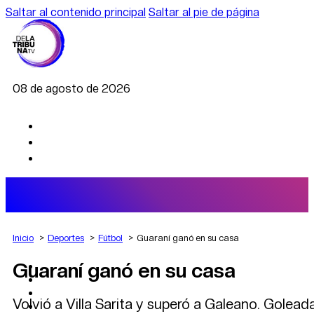
Saltar al contenido principal
Saltar al pie de página
08 de agosto de 2026
Inicio
Deportes
Fútbol
Guaraní ganó en su casa
Guaraní ganó en su casa
AGRO
DEPORTES
ECONOMÍA
Volvió a Villa Sarita y superó a Galeano. Golea
POLÍTICA