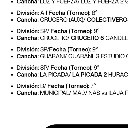
Cancha:
LUZ Y FUERZA/ LUZ Y FUERZA 2
División:
A-I
Fecha (Torneo):
8°
Cancha:
CRUCERO (AUX)/
COLECTIVERO
División:
SP/
Fecha (Torneo):
9°
Cancha:
CRUCERO/
CRUCERO 6
CANDEL
División:
SP/
Fecha (Torneo):
9°
Cancha:
GUARANI/ GUARANI 3 ESTUDIO
División:
SP/
Fecha (Torneo):
9°
Cancha:
LA PICADA/
LA PICADA 2
HURAC
División:
B/
Fecha (Torneo):
7°
Cancha:
MUNICIPAL/ MALVINAS vs ILAJA