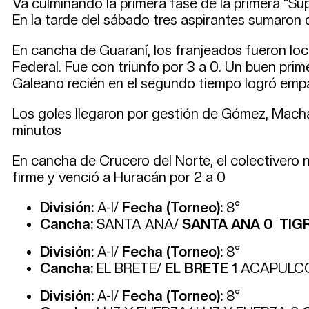
Va culminando la primera fase de la primera “Sup
En la tarde del sábado tres aspirantes sumaron 
En cancha de Guaraní, los franjeados fueron loca
Federal. Fue con triunfo por 3 a 0. Un buen primer
Galeano recién en el segundo tiempo logró empar
Los goles llegaron por gestión de Gómez, Machado
minutos
En cancha de Crucero del Norte, el colectivero 
firme y venció a Huracán por 2 a 0
División:
A-I/
Fecha (Torneo):
8°
Cancha:
SANTA ANA/
SANTA ANA 0 TIG
División:
A-I/
Fecha (Torneo):
8°
Cancha:
EL BRETE/
EL BRETE 1
ACAPULCO
División:
A-I/
Fecha (Torneo):
8°