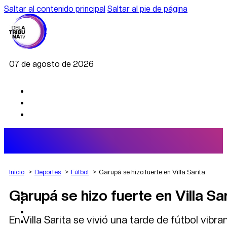
Saltar al contenido principal
Saltar al pie de página
07 de agosto de 2026
Inicio
Deportes
Fútbol
Garupá se hizo fuerte en Villa Sarita
Garupá se hizo fuerte en Villa Sa
AGRO
DEPORTES
ECONOMÍA
En Villa Sarita se vivió una tarde de fútbol vib
POLÍTICA