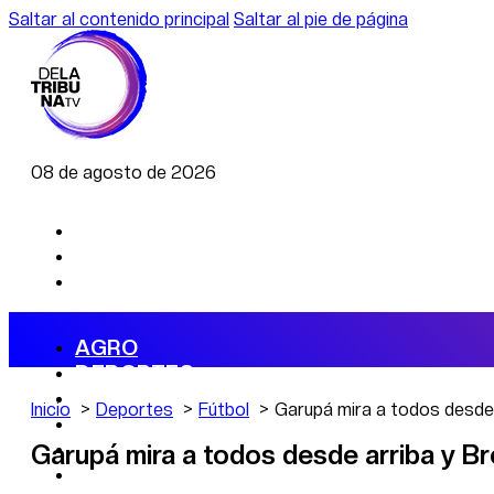
Saltar al contenido principal
Saltar al pie de página
08 de agosto de 2026
AGRO
DEPORTES
ECONOMÍA
Inicio
Deportes
Fútbol
Garupá mira a todos desde a
POLÍTICA
CAMBIO CLIMÁTICO
Garupá mira a todos desde arriba y Br
DATA FIRME