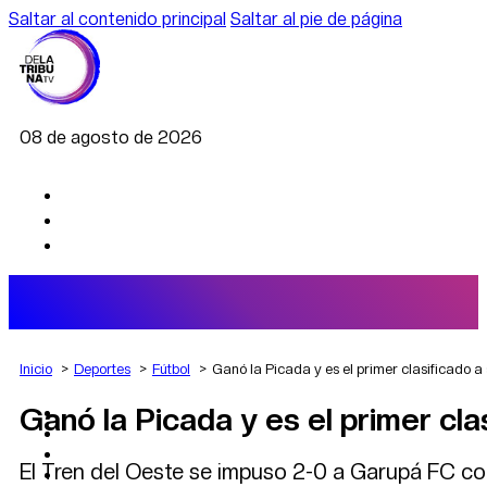
Saltar al contenido principal
Saltar al pie de página
08 de agosto de 2026
Inicio
Deportes
Fútbol
Ganó la Picada y es el primer clasificado a
Ganó la Picada y es el primer cla
AGRO
DEPORTES
ECONOMÍA
El Tren del Oeste se impuso 2-0 a Garupá FC co
POLÍTICA