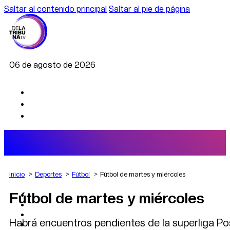
Saltar al contenido principal
Saltar al pie de página
06 de agosto de 2026
Inicio
Deportes
Fútbol
Fútbol de martes y miércoles
Fútbol de martes y miércoles
AGRO
DEPORTES
ECONOMÍA
Habrá encuentros pendientes de la superliga Po
POLÍTICA