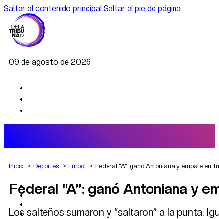
Saltar al contenido principal
Saltar al pie de página
09 de agosto de 2026
Inicio
Deportes
Fútbol
Federal “A”: ganó Antoniana y empate en 
Federal “A”: ganó Antoniana y 
AGRO
DEPORTES
ECONOMÍA
Los salteños sumaron y “saltaron” a la punta.
POLÍTICA