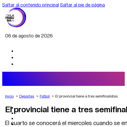
Saltar al contenido principal
Saltar al pie de página
06 de agosto de 2026
Inicio
Deportes
Fútbol
El provincial tiene a tres semifinalistas
El provincial tiene a tres semifina
AGRO
DEPORTES
ECONOMÍA
El cuarto se conocerá el miercoles cuando se en
POLÍTICA