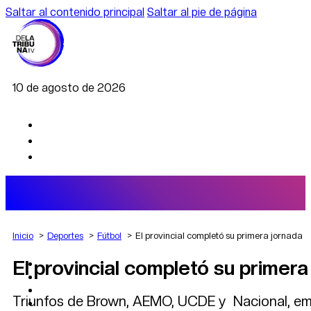
Saltar al contenido principal
Saltar al pie de página
10 de agosto de 2026
Inicio
Deportes
Fútbol
El provincial completó su primera jornada
El provincial completó su primera
AGRO
DEPORTES
ECONOMÍA
Triunfos de Brown, AEMO, UCDE y Nacional, emp
POLÍTICA