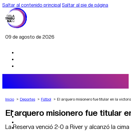
Saltar al contenido principal
Saltar al pie de página
09 de agosto de 2026
Inicio
Deportes
Fútbol
El arquero misionero fue titular en la victor
El arquero misionero fue titular e
AGRO
DEPORTES
ECONOMÍA
La Reserva venció 2-0 a River y alcanzó la cim
POLÍTICA