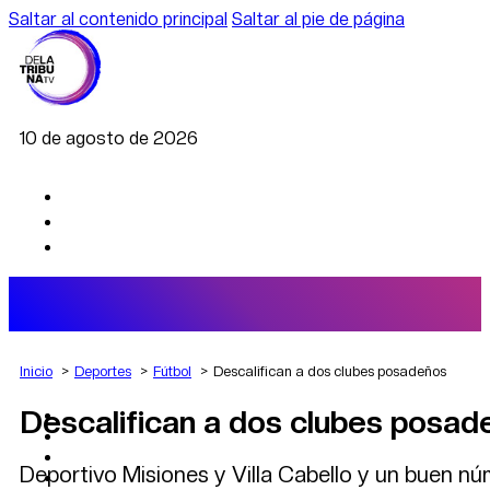
Saltar al contenido principal
Saltar al pie de página
10 de agosto de 2026
Inicio
Deportes
Fútbol
Descalifican a dos clubes posadeños
Descalifican a dos clubes posad
AGRO
DEPORTES
ECONOMÍA
Deportivo Misiones y Villa Cabello y un buen nú
POLÍTICA