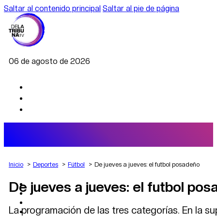
Saltar al contenido principal
Saltar al pie de página
06 de agosto de 2026
Inicio
Deportes
Fútbol
De jueves a jueves: el futbol posadeño
De jueves a jueves: el futbol po
AGRO
DEPORTES
ECONOMÍA
La programación de las tres categorías. En la su
POLÍTICA