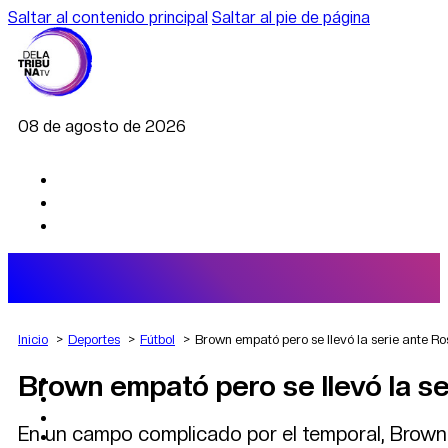
Saltar al contenido principal
Saltar al pie de página
08 de agosto de 2026
Inicio
Deportes
Fútbol
Brown empató pero se llevó la serie ante R
Brown empató pero se llevó la s
AGRO
DEPORTES
ECONOMÍA
En un campo complicado por el temporal, Brown s
POLÍTICA