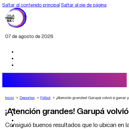
Saltar al contenido principal
Saltar al pie de página
07 de agosto de 2026
Inicio
Deportes
Fútbol
¡Atención grandes! Garupá volvió a ganar y
¡Atención grandes! Garupá volvió 
AGRO
DEPORTES
ECONOMÍA
Consiguió buenos resultados que lo ubican en la
POLÍTICA