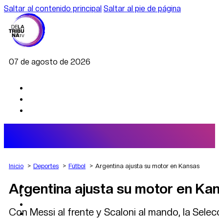
Saltar al contenido principal
Saltar al pie de página
07 de agosto de 2026
Inicio
Deportes
Fútbol
Argentina ajusta su motor en Kansas
Argentina ajusta su motor en Ka
AGRO
DEPORTES
ECONOMÍA
Con Messi al frente y Scaloni al mando, la Sel
POLÍTICA