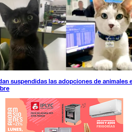
CAMBIO CLIMÁTICO
DATA FIRME
DE LA TRIBUNA TV
an suspendidas las adopciones de animales 
bre