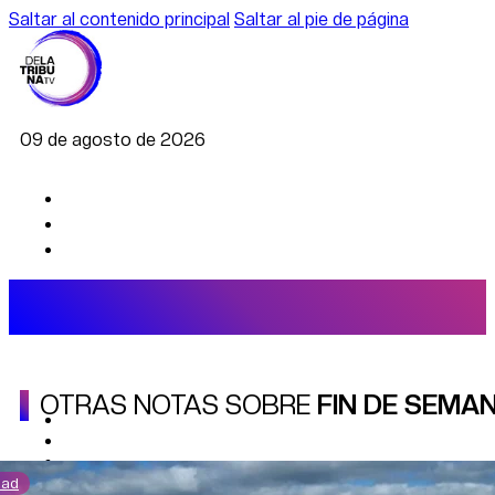
Saltar al contenido principal
Saltar al pie de página
09 de agosto de 2026
OTRAS NOTAS SOBRE
FIN DE SEMA
AGRO
DEPORTES
ECONOMÍA
POLÍTICA
dad