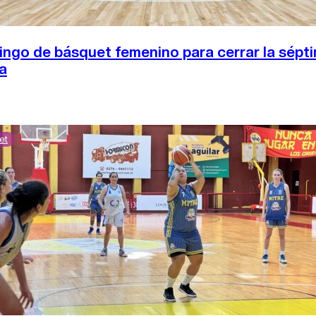
ngo de básquet femenino para cerrar la sépt
a
et