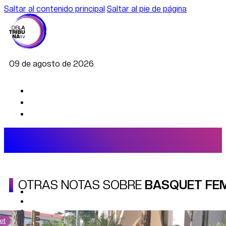
Saltar al contenido principal
Saltar al pie de página
09 de agosto de 2026
OTRAS NOTAS SOBRE
BASQUET FE
AGRO
DEPORTES
ECONOMÍA
POLÍTICA
et