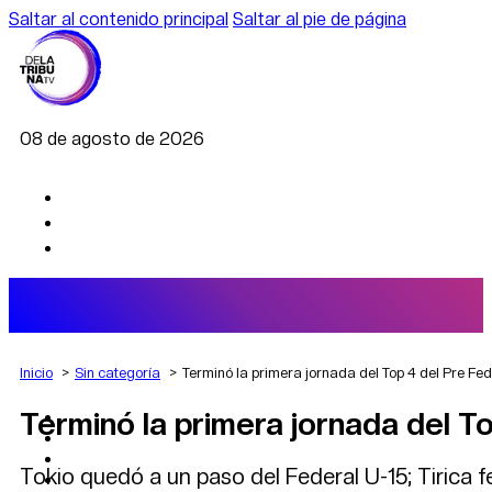
Saltar al contenido principal
Saltar al pie de página
08 de agosto de 2026
Inicio
Sin categoría
Terminó la primera jornada del Top 4 del Pre Fed
Terminó la primera jornada del T
AGRO
DEPORTES
ECONOMÍA
Tokio quedó a un paso del Federal U-15; Tirica fe
POLÍTICA