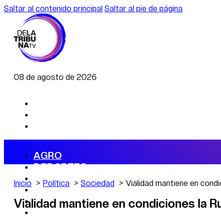
Saltar al contenido principal
Saltar al pie de página
08 de agosto de 2026
AGRO
DEPORTES
ECONOMÍA
Inicio
Política
Sociedad
Vialidad mantiene en condi
POLÍTICA
CAMBIO CLIMÁTICO
Vialidad mantiene en condiciones la R
DATA FIRME