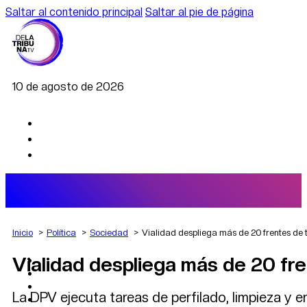
Saltar al contenido principal
Saltar al pie de página
10 de agosto de 2026
Inicio
Política
Sociedad
Vialidad despliega más de 20 frentes de 
Vialidad despliega más de 20 fre
AGRO
DEPORTES
ECONOMÍA
La DPV ejecuta tareas de perfilado, limpieza y e
POLÍTICA