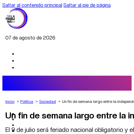
Saltar al contenido principal
Saltar al pie de página
07 de agosto de 2026
Inicio
Política
Sociedad
Un fin de semana largo entre la independe
Un fin de semana largo entre la 
AGRO
DEPORTES
ECONOMÍA
El 9 de julio será feriado nacional obligatorio y
POLÍTICA