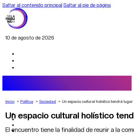
Saltar al contenido principal
Saltar al pie de página
10 de agosto de 2026
Inicio
Política
Sociedad
Un espacio cultural holístico tendrá lugar
Un espacio cultural holístico ten
AGRO
DEPORTES
ECONOMÍA
El encuentro tiene la finalidad de reunir a la co
POLÍTICA