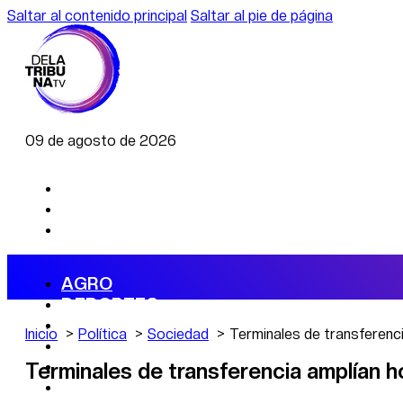
Saltar al contenido principal
Saltar al pie de página
09 de agosto de 2026
AGRO
DEPORTES
ECONOMÍA
Inicio
Política
Sociedad
Terminales de transferenci
POLÍTICA
CAMBIO CLIMÁTICO
Terminales de transferencia amplían h
DATA FIRME