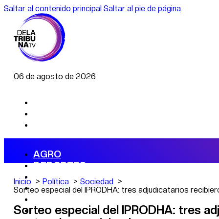
Saltar al contenido principal
Saltar al pie de página
06 de agosto de 2026
AGRO
DEPORTES
ECONOMÍA
Inicio
Política
Sociedad
POLÍTICA
Sorteo especial del IPRODHA: tres adjudicatarios recibier
CAMBIO CLIMÁTICO
Sorteo especial del IPRODHA: tres adj
DATA FIRME