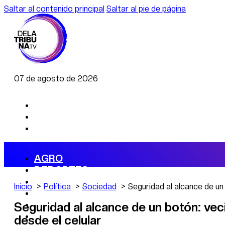
Saltar al contenido principal
Saltar al pie de página
07 de agosto de 2026
AGRO
DEPORTES
ECONOMÍA
Inicio
Política
Sociedad
Seguridad al alcance de un
POLÍTICA
CAMBIO CLIMÁTICO
Seguridad al alcance de un botón: vec
DATA FIRME
desde el celular