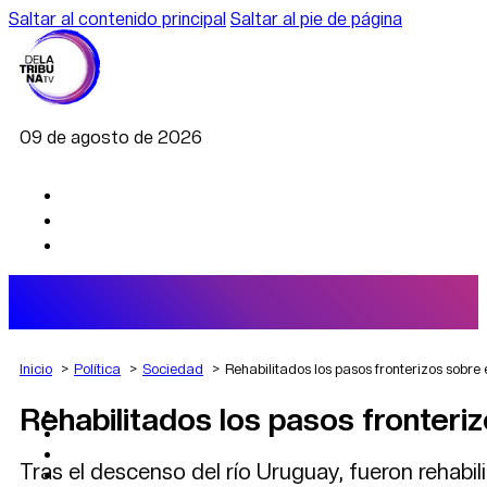
Saltar al contenido principal
Saltar al pie de página
09 de agosto de 2026
Inicio
Política
Sociedad
Rehabilitados los pasos fronterizos sobre 
Rehabilitados los pasos fronteriz
AGRO
DEPORTES
ECONOMÍA
Tras el descenso del río Uruguay, fueron rehabil
POLÍTICA