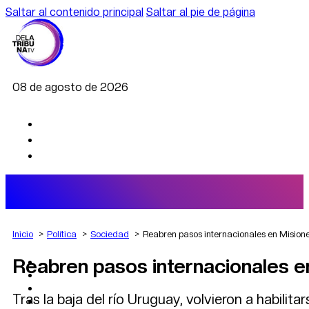
Saltar al contenido principal
Saltar al pie de página
08 de agosto de 2026
Inicio
Política
Sociedad
Reabren pasos internacionales en Misione
Reabren pasos internacionales en
AGRO
DEPORTES
ECONOMÍA
Tras la baja del río Uruguay, volvieron a habil
POLÍTICA