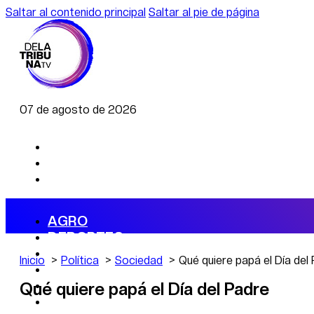
Saltar al contenido principal
Saltar al pie de página
07 de agosto de 2026
AGRO
DEPORTES
ECONOMÍA
Inicio
Política
Sociedad
Qué quiere papá el Día del
POLÍTICA
CAMBIO CLIMÁTICO
Qué quiere papá el Día del Padre
DATA FIRME