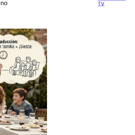
 no
TV