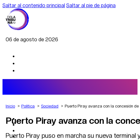
Saltar al contenido principal
Saltar al pie de página
06 de agosto de 2026
Inicio
Política
Sociedad
Puerto Piray avanza con la concesión de 
Puerto Piray avanza con la conce
AGRO
DEPORTES
ECONOMÍA
Puerto Piray puso en marcha su nueva terminal y 
POLÍTICA