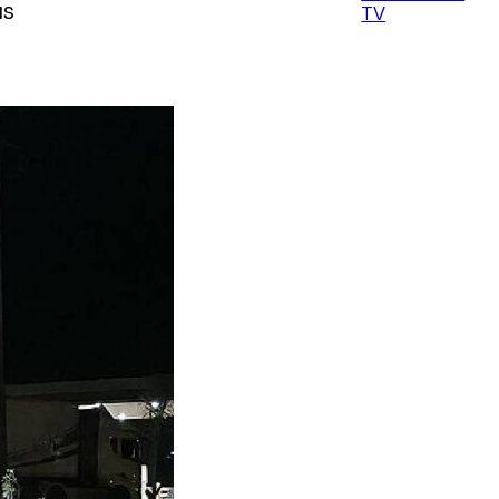
us
TV