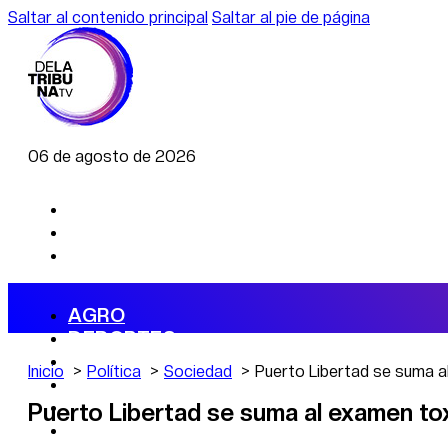
Saltar al contenido principal
Saltar al pie de página
06 de agosto de 2026
AGRO
DEPORTES
ECONOMÍA
Inicio
Política
Sociedad
Puerto Libertad se suma a
POLÍTICA
CAMBIO CLIMÁTICO
Puerto Libertad se suma al examen tox
DATA FIRME