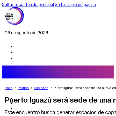
Saltar al contenido principal
Saltar al pie de página
06 de agosto de 2026
Inicio
Política
Sociedad
Puerto Iguazú será sede de una nueva ed
Puerto Iguazú será sede de una 
AGRO
DEPORTES
ECONOMÍA
Este encuentro busca generar espacios de capaci
POLÍTICA