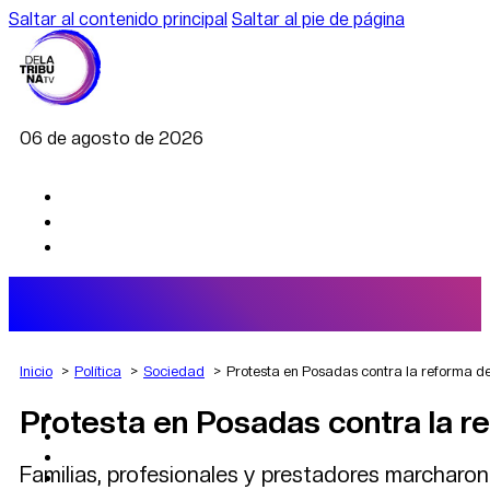
Saltar al contenido principal
Saltar al pie de página
06 de agosto de 2026
Inicio
Política
Sociedad
Protesta en Posadas contra la reforma d
Protesta en Posadas contra la r
AGRO
DEPORTES
ECONOMÍA
Familias, profesionales y prestadores marcharon
POLÍTICA