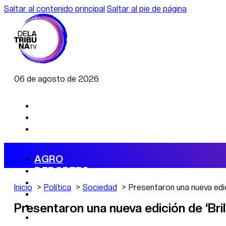
Saltar al contenido principal
Saltar al pie de página
06 de agosto de 2026
AGRO
DEPORTES
ECONOMÍA
Inicio
Política
Sociedad
Presentaron una nueva edici
POLÍTICA
CAMBIO CLIMÁTICO
Presentaron una nueva edición de ‘Brill
DATA FIRME