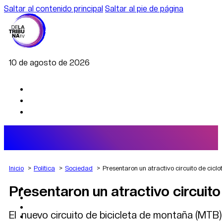
Saltar al contenido principal
Saltar al pie de página
10 de agosto de 2026
Inicio
Política
Sociedad
Presentaron un atractivo circuito de cicl
Presentaron un atractivo circuit
AGRO
DEPORTES
ECONOMÍA
El nuevo circuito de bicicleta de montaña (MTB
POLÍTICA