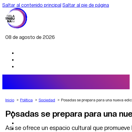
Saltar al contenido principal
Saltar al pie de página
08 de agosto de 2026
Inicio
Política
Sociedad
Posadas se prepara para una nueva edició
Posadas se prepara para una nuev
AGRO
DEPORTES
ECONOMÍA
Asi se ofrece un espacio cultural que promueve la
POLÍTICA