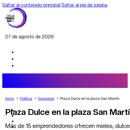
Saltar al contenido principal
Saltar al pie de página
07 de agosto de 2026
Inicio
Política
Sociedad
Plaza Dulce en la plaza San Martín
Plaza Dulce en la plaza San Mart
AGRO
DEPORTES
ECONOMÍA
Más de 15 emprendedores ofrecen mieles, dulces 
POLÍTICA