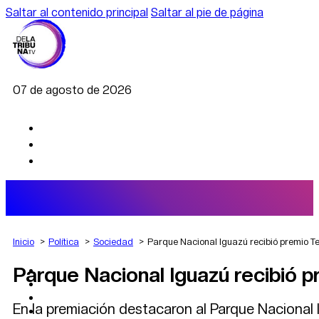
Saltar al contenido principal
Saltar al pie de página
07 de agosto de 2026
Inicio
Política
Sociedad
Parque Nacional Iguazú recibió premio T
Parque Nacional Iguazú recibió 
AGRO
DEPORTES
ECONOMÍA
En la premiación destacaron al Parque Nacional I
POLÍTICA