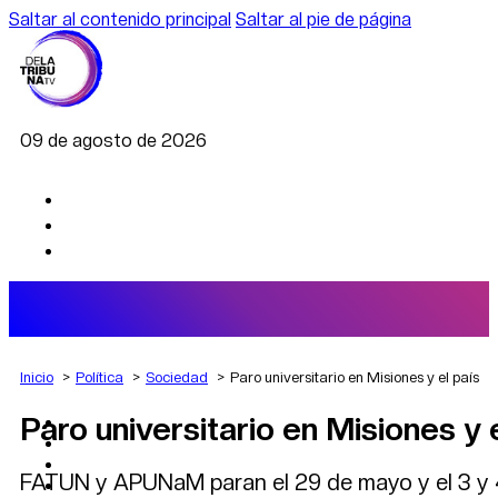
Saltar al contenido principal
Saltar al pie de página
09 de agosto de 2026
Inicio
Política
Sociedad
Paro universitario en Misiones y el país
Paro universitario en Misiones y e
AGRO
DEPORTES
ECONOMÍA
FATUN y APUNaM paran el 29 de mayo y el 3 y 4 d
POLÍTICA