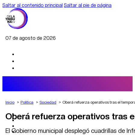
Saltar al contenido principal
Saltar al pie de página
07 de agosto de 2026
Inicio
Política
Sociedad
Oberá refuerza operativos tras el tempor
Oberá refuerza operativos tras e
AGRO
DEPORTES
ECONOMÍA
El Gobierno municipal desplegó cuadrillas de Inf
POLÍTICA