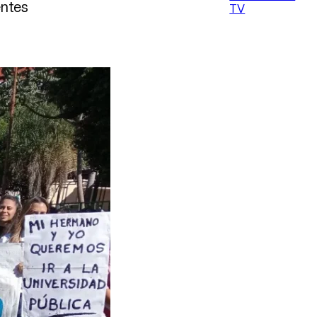
entes
TV