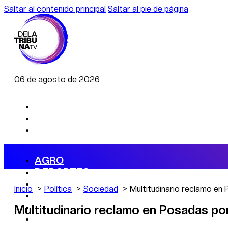
Saltar al contenido principal
Saltar al pie de página
06 de agosto de 2026
AGRO
DEPORTES
ECONOMÍA
Inicio
Política
Sociedad
Multitudinario reclamo en 
POLÍTICA
CAMBIO CLIMÁTICO
Multitudinario reclamo en Posadas por
DATA FIRME