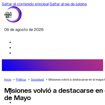
Saltar al contenido principal
Saltar al pie de página
06 de agosto de 2026
Inicio
Política
Sociedad
Misiones volvió a destacarse en el mapa t
Misiones volvió a destacarse en e
AGRO
DEPORTES
de Mayo
ECONOMÍA
POLÍTICA