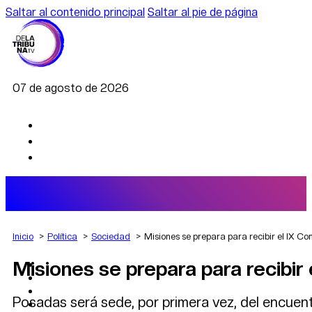
Saltar al contenido principal
Saltar al pie de página
07 de agosto de 2026
Inicio
Política
Sociedad
Misiones se prepara para recibir el IX C
Misiones se prepara para recibir
AGRO
DEPORTES
ECONOMÍA
Posadas será sede, por primera vez, del encuent
POLÍTICA