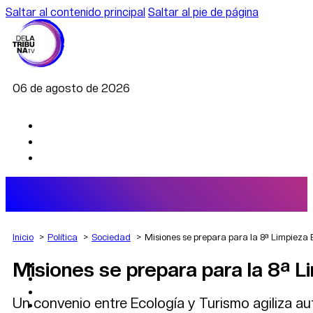
Saltar al contenido principal
Saltar al pie de página
06 de agosto de 2026
Inicio
Política
Sociedad
Misiones se prepara para la 8ª Limpieza 
Misiones se prepara para la 8ª L
AGRO
DEPORTES
ECONOMÍA
Un convenio entre Ecología y Turismo agiliza au
POLÍTICA