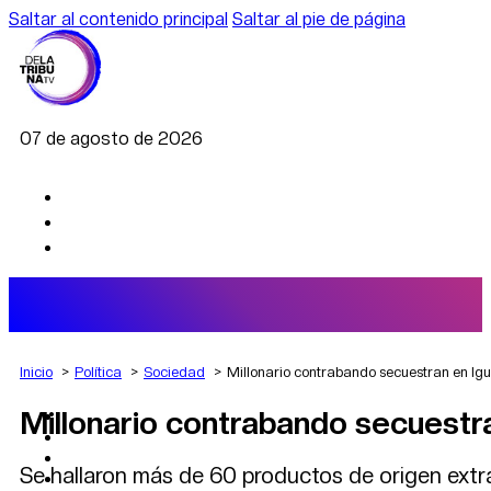
Saltar al contenido principal
Saltar al pie de página
07 de agosto de 2026
Inicio
Política
Sociedad
Millonario contrabando secuestran en Ig
Millonario contrabando secuestr
AGRO
DEPORTES
ECONOMÍA
Se hallaron más de 60 productos de origen extran
POLÍTICA