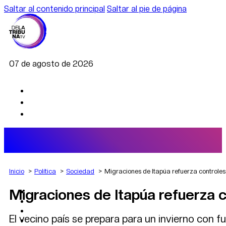
Saltar al contenido principal
Saltar al pie de página
07 de agosto de 2026
Inicio
Política
Sociedad
Migraciones de Itapúa refuerza controles
Migraciones de Itapúa refuerza c
AGRO
DEPORTES
ECONOMÍA
El vecino país se prepara para un invierno con f
POLÍTICA