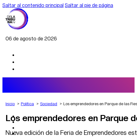
Saltar al contenido principal
Saltar al pie de página
06 de agosto de 2026
Inicio
Política
Sociedad
Los emprendedores en Parque de las Fie
Los emprendedores en Parque de
AGRO
DEPORTES
ECONOMÍA
Nueva edición de la Feria de Emprendedores este
POLÍTICA