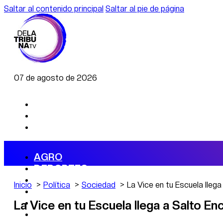
Saltar al contenido principal
Saltar al pie de página
07 de agosto de 2026
AGRO
DEPORTES
ECONOMÍA
Inicio
Política
Sociedad
La Vice en tu Escuela lleg
POLÍTICA
CAMBIO CLIMÁTICO
La Vice en tu Escuela llega a Salto E
DATA FIRME