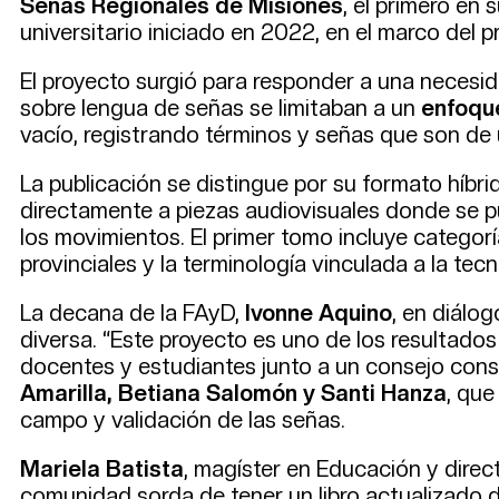
Señas Regionales de Misiones
, el primero en 
universitario iniciado en 2022, en el marco del
El proyecto surgió para responder a una necesid
sobre lengua de señas se limitaban a un
enfoque
vacío, registrando términos y señas que son de 
La publicación se distingue por su formato híb
directamente a piezas audiovisuales donde se pue
los movimientos. El primer tomo incluye categor
provinciales y la terminología vinculada a la tecn
La decana de la FAyD,
Ivonne Aquino
, en diálo
diversa. “Este proyecto es uno de los resultado
docentes y estudiantes junto a un consejo cons
Amarilla, Betiana Salomón y Santi Hanza
, que
campo y validación de las señas.
Mariela Batista
, magíster en Educación y direct
comunidad sorda de tener un libro actualizado 