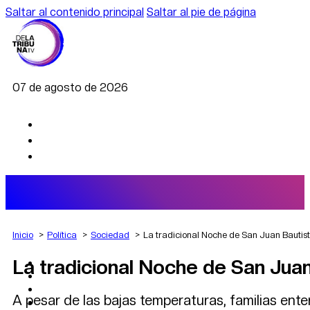
Saltar al contenido principal
Saltar al pie de página
07 de agosto de 2026
Inicio
Política
Sociedad
La tradicional Noche de San Juan Bautist
La tradicional Noche de San Jua
AGRO
DEPORTES
ECONOMÍA
A pesar de las bajas temperaturas, familias ente
POLÍTICA